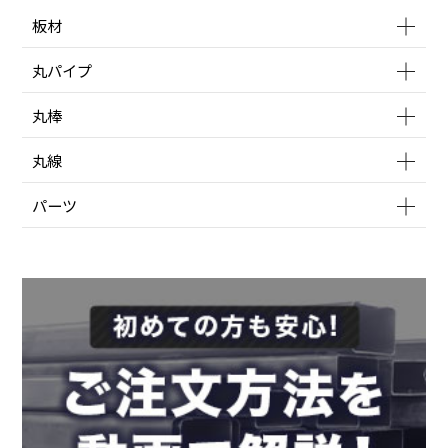
板材
丸パイプ
丸棒
丸線
パーツ