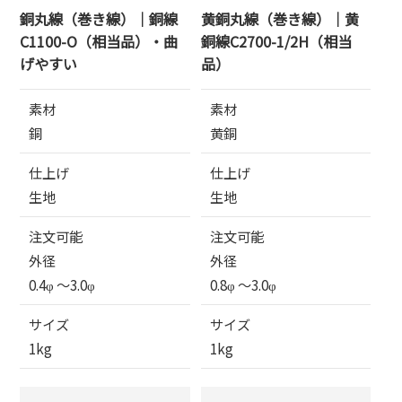
銅丸線（巻き線）｜銅線
黄銅丸線（巻き線）｜黄
C1100-O（相当品）・曲
銅線C2700-1/2H（相当
げやすい
品）
素材
素材
銅
黄銅
仕上げ
仕上げ
生地
生地
注文可能
注文可能
外径
外径
0.4φ 〜3.0φ
0.8φ 〜3.0φ
サイズ
サイズ
1kg
1kg