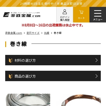
24時間WEB注文受付中！在庫品は即日出荷！
ログイン
カート
購入履歴
※8月8日～16日の出荷業務は休止中です。
非鉄金属.com
定尺サイズ
丸線
巻き線
巻き線
材料の選び方
商品の選び方