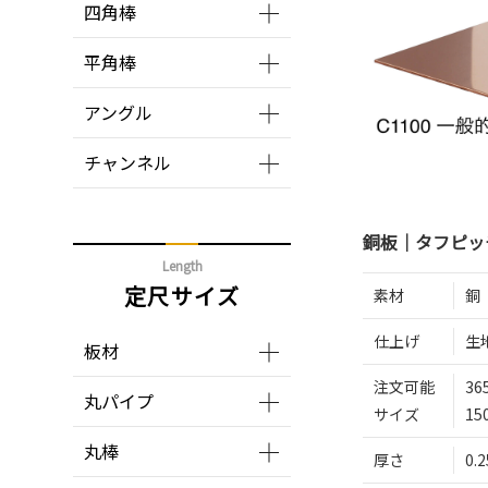
四角棒
平角棒
アングル
チャンネル
銅板｜タフピッチ銅
Length
定尺サイズ
素材
銅
仕上げ
生
板材
注文可能
36
丸パイプ
サイズ
15
丸棒
厚さ
0.