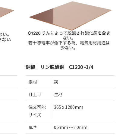
銅板｜リン脱酸銅 C1220 -1/4
素材
銅
仕上げ
生地
注文可能
365 x 1200mm
サイズ
厚さ
0.3mm 〜2.0mm