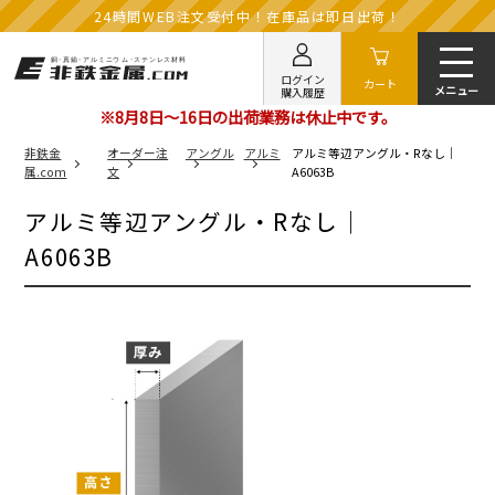
24時間WEB注文受付中！在庫品は即日出荷！
ログイン
カート
購入履歴
※8月8日～16日の出荷業務は休止中です。
非鉄金
オーダー注
アングル
アルミ
アルミ等辺アングル・Rなし｜
属.com
文
A6063B
アルミ等辺アングル・Rなし｜
A6063B