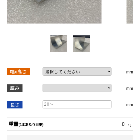
幅x高さ
mm
厚み
mm
長さ
mm
重量
0
(1本あたり目安)
kg