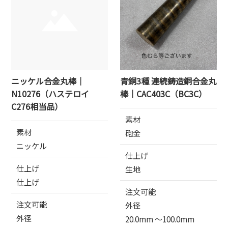
ニッケル合金丸棒｜
青銅3種 連続鋳造銅合金丸
N10276（ハステロイ
棒｜CAC403C（BC3C）
C276相当品）
素材
素材
砲金
ニッケル
仕上げ
仕上げ
生地
仕上げ
注文可能
注文可能
外径
外径
20.0mm 〜100.0mm