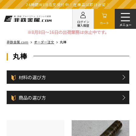
24時間WEB注文受付中！在庫品は即日出荷！
ログイン
カート
購入履歴
※8月8日～16日の出荷業務は休止中です。
非鉄金属.com
オーダー注文
丸棒
丸棒
材料の選び方
商品の選び方