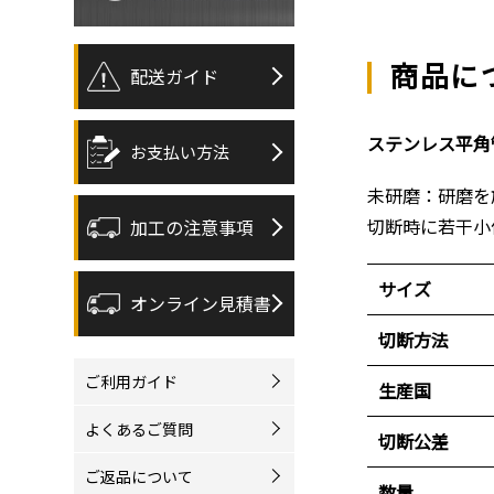
商品に
配送ガイド
ステンレス平角管
お支払い方法
未研磨：研磨を
切断時に若干小
加工の注意事項
サイズ
オンライン見積書
切断方法
ご利用ガイド
生産国
よくあるご質問
切断公差
ご返品について
数量