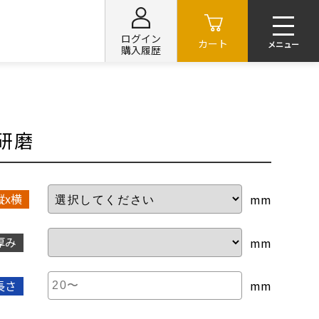
ログイン
カート
購入履歴
研磨
縦x横
mm
厚み
mm
長さ
mm