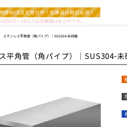
4時間WEB注文受付中！在庫品は即日出荷！
※8月8日～16日の出荷業務は休止中です。
ステンレス平角管（角パイプ）｜SUS304-未研磨
ス平角管（角パイプ）｜SUS304-未