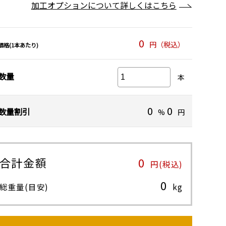
加工オプションについて詳しくはこちら
0
円（税込）
価格(1本あたり)
数量
本
0
0
数量割引
%
円
合計金額
0
円(税込)
0
総重量(目安)
kg